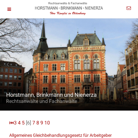
Horstmann, Brinkmann und Nienerza
Rechtsanwälte und Fachanwälte
⏮
3
4
5
[6]
7
8
9
10
Allgemeines Gleichbehandlungsgesetz für Arbeitgeber