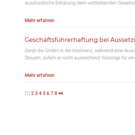
ausdrückliche Erklärung dem verbleibenden Gesellsc
Mehr erfahren
Geschäftsführerhaftung bei Aussetz
Gerät die GmbH in die Insolvenz, während eine Ausse
Steuern, sofern er nicht ausreichend Vorsorge für ei
Mehr erfahren
[1]
2
3
4
5
6
7
8
⏭