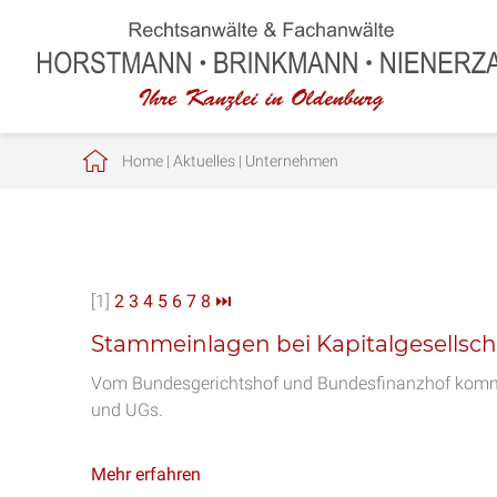
Home
|
Aktuelles
|
Unternehmen
[1]
2
3
4
5
6
7
8
⏭
Stammeinlagen bei Kapitalgesellsch
Vom Bundesgerichtshof und Bundesfinanzhof komme
und UGs.
Mehr erfahren