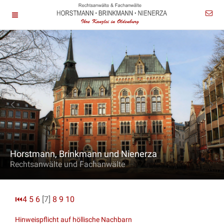
Horstmann, Brinkmann und Nienerza
Rechtsanwälte und Fachanwälte
⏮
4
5
6
[7]
8
9
10
Hinweispflicht auf höllische Nachbarn