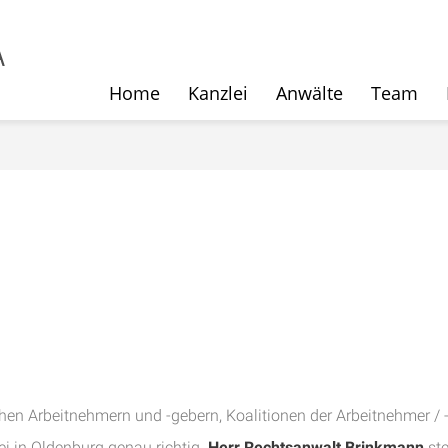
Home
Kanzlei
Anwälte
Team
hen Arbeitnehmern und -gebern, Koalitionen der Arbeitnehmer / 
ei in Oldenburg genau richtig.
Herr Rechtsanwalt Brinkmann
ste